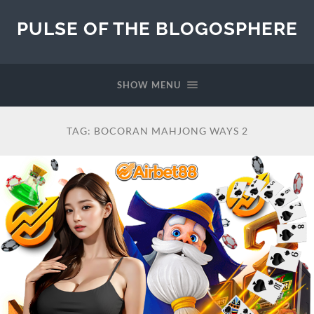
PULSE OF THE BLOGOSPHERE
SHOW MENU
TAG:
BOCORAN MAHJONG WAYS 2