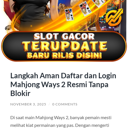
Langkah Aman Daftar dan Login
Mahjong Ways 2 Resmi Tanpa
Blokir
NOVEMBER 3, 2025
/
0 COMMENTS
Di saat main Mahjong Ways 2, banyak pemain mesti
melihat kiat permainan yang pas. Dengan mengerti