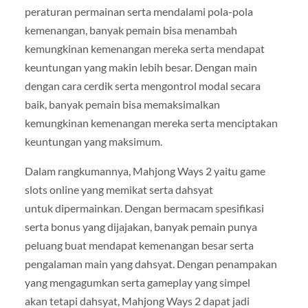
peraturan permainan serta mendalami pola-pola
kemenangan, banyak pemain bisa menambah
kemungkinan kemenangan mereka serta mendapat
keuntungan yang makin lebih besar. Dengan main
dengan cara cerdik serta mengontrol modal secara
baik, banyak pemain bisa memaksimalkan
kemungkinan kemenangan mereka serta menciptakan
keuntungan yang maksimum.
Dalam rangkumannya, Mahjong Ways 2 yaitu game
slots online yang memikat serta dahsyat
untuk dipermainkan. Dengan bermacam spesifikasi
serta bonus yang dijajakan, banyak pemain punya
peluang buat mendapat kemenangan besar serta
pengalaman main yang dahsyat. Dengan penampakan
yang mengagumkan serta gameplay yang simpel
akan tetapi dahsyat, Mahjong Ways 2 dapat jadi