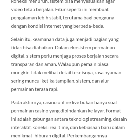
koneksi menurun, sistem bisa menyesuaikan agar
video tetap berjalan. Fitur seperti ini membuat
pengalaman lebih stabil, terutama bagi pengguna
dengan kondisi internet yang berbeda-beda.
Selain itu, keamanan data juga menjadi bagian yang
tidak bisa diabaikan. Dalam ekosistem permainan
digital, sistem perlu menjaga proses berjalan secara
transparan dan aman. Walaupun pemain biasa
mungkin tidak melihat detail teknisnya, rasa nyaman
sering muncul ketika tampilan, sistem, dan alur
permainan terasa rapi.
Pada akhirnya, casino online live bukan hanya soal
permainan casino yang dipindahkan ke layar. Format
ini adalah gabungan antara teknologi streaming, desain
interaktif, koneksi real time, dan kebiasaan baru dalam
menikmati hiburan digital. Perkembangannya