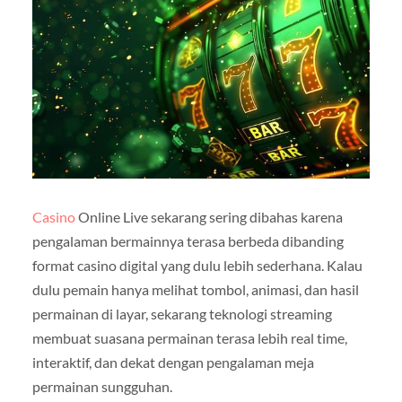
Casino
Online Live sekarang sering dibahas karena
pengalaman bermainnya terasa berbeda dibanding
format casino digital yang dulu lebih sederhana. Kalau
dulu pemain hanya melihat tombol, animasi, dan hasil
permainan di layar, sekarang teknologi streaming
membuat suasana permainan terasa lebih real time,
interaktif, dan dekat dengan pengalaman meja
permainan sungguhan.