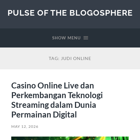
PULSE OF THE BLOGOSPHERE
SHOW MENU
TAG:
JUDI ONLINE
Casino Online Live dan
Perkembangan Teknologi
Streaming dalam Dunia
Permainan Digital
MAY 12, 2026