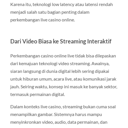
Karena itu, teknologi low latency atau latensi rendah
menjadi salah satu bagian penting dalam
perkembangan live casino online.
Dari Video Biasa ke Streaming Interaktif
Perkembangan casino online live tidak bisa dilepaskan
dari kemajuan teknologi video streaming. Awalnya,
siaran langsung di dunia digital lebih sering dipakai
untuk hiburan umum, acara live, atau komunikasi jarak
jauh. Seiring waktu, konsep ini masuk ke banyak sektor,
termasuk permainan digital.
Dalam konteks live casino, streaming bukan cuma soal
menampilkan gambar. Sistemnya harus mampu
menyinkronkan video, audio, data permainan, dan