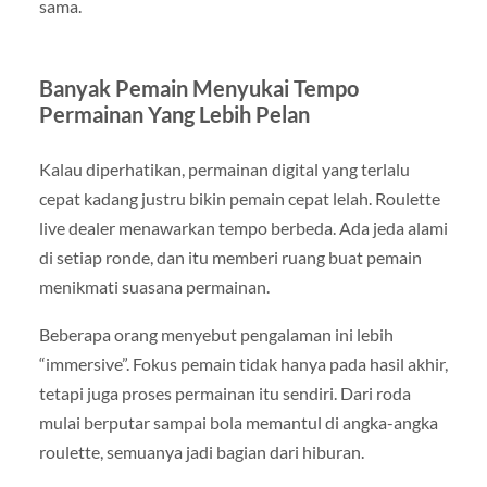
sama.
Banyak Pemain Menyukai Tempo
Permainan Yang Lebih Pelan
Kalau diperhatikan, permainan digital yang terlalu
cepat kadang justru bikin pemain cepat lelah. Roulette
live dealer menawarkan tempo berbeda. Ada jeda alami
di setiap ronde, dan itu memberi ruang buat pemain
menikmati suasana permainan.
Beberapa orang menyebut pengalaman ini lebih
“immersive”. Fokus pemain tidak hanya pada hasil akhir,
tetapi juga proses permainan itu sendiri. Dari roda
mulai berputar sampai bola memantul di angka-angka
roulette, semuanya jadi bagian dari hiburan.