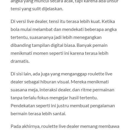
angka yang muncul secara acak, tapi karena ada unsur
tensi yang sulit dijelaskan.
Di versi live dealer, tensi itu terasa lebih kuat. Ketika
bola mulai melambat dan mendekati beberapa angka
tertentu, suasananya jadi lebih menegangkan
dibanding tampilan digital biasa. Banyak pemain
menikmati momen seperti ini karena terasa lebih
dramatis.
Di sisi lain, ada juga yang menganggap roulette live
dealer sebagai hiburan visual. Mereka menikmati
suasana meja, interaksi dealer, dan ritme permainan
tanpa terlalu fokus mengejar hasil tertentu.
Pendekatan seperti ini justru membuat pengalaman
bermain terasa lebih santai.
Pada akhirnya, roulette live dealer memang membawa