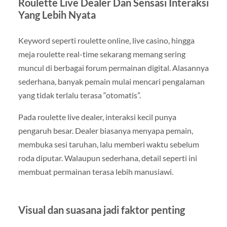
Roulette Live Dealer Dan Sensasi Interaksi
Yang Lebih Nyata
Keyword seperti roulette online, live casino, hingga
meja roulette real-time sekarang memang sering
muncul di berbagai forum permainan digital. Alasannya
sederhana, banyak pemain mulai mencari pengalaman
yang tidak terlalu terasa “otomatis”.
Pada roulette live dealer, interaksi kecil punya
pengaruh besar. Dealer biasanya menyapa pemain,
membuka sesi taruhan, lalu memberi waktu sebelum
roda diputar. Walaupun sederhana, detail seperti ini
membuat permainan terasa lebih manusiawi.
Visual dan suasana jadi faktor penting