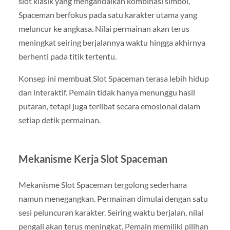
slot klasik yang mengandalkan kombinasi simbol,
Spaceman berfokus pada satu karakter utama yang
meluncur ke angkasa. Nilai permainan akan terus
meningkat seiring berjalannya waktu hingga akhirnya
berhenti pada titik tertentu.
Konsep ini membuat Slot Spaceman terasa lebih hidup
dan interaktif. Pemain tidak hanya menunggu hasil
putaran, tetapi juga terlibat secara emosional dalam
setiap detik permainan.
Mekanisme Kerja Slot Spaceman
Mekanisme Slot Spaceman tergolong sederhana
namun menegangkan. Permainan dimulai dengan satu
sesi peluncuran karakter. Seiring waktu berjalan, nilai
pengali akan terus meningkat. Pemain memiliki pilihan