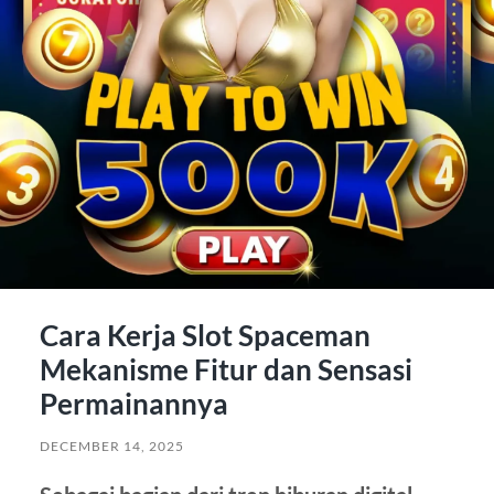
Cara Kerja Slot Spaceman
Mekanisme Fitur dan Sensasi
Permainannya
DECEMBER 14, 2025