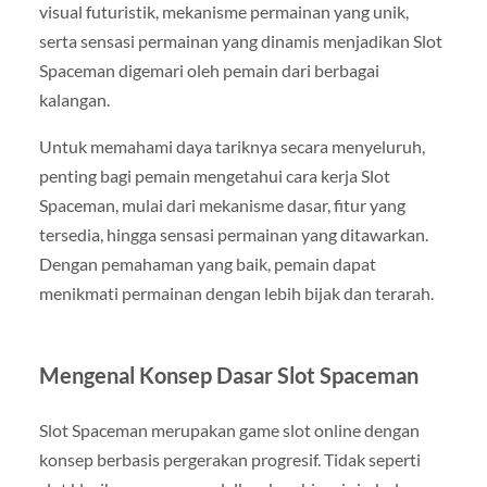
visual futuristik, mekanisme permainan yang unik,
serta sensasi permainan yang dinamis menjadikan Slot
Spaceman digemari oleh pemain dari berbagai
kalangan.
Untuk memahami daya tariknya secara menyeluruh,
penting bagi pemain mengetahui cara kerja Slot
Spaceman, mulai dari mekanisme dasar, fitur yang
tersedia, hingga sensasi permainan yang ditawarkan.
Dengan pemahaman yang baik, pemain dapat
menikmati permainan dengan lebih bijak dan terarah.
Mengenal Konsep Dasar Slot Spaceman
Slot Spaceman merupakan game slot online dengan
konsep berbasis pergerakan progresif. Tidak seperti