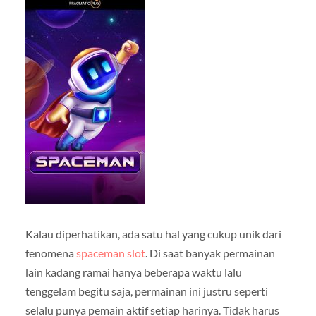
Kalau diperhatikan, ada satu hal yang cukup unik dari
fenomena
spaceman slot
. Di saat banyak permainan
lain kadang ramai hanya beberapa waktu lalu
tenggelam begitu saja, permainan ini justru seperti
selalu punya pemain aktif setiap harinya. Tidak harus