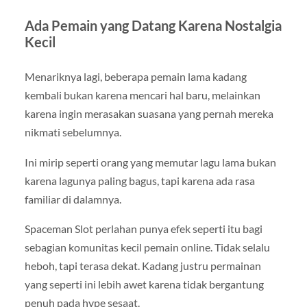
Ada Pemain yang Datang Karena Nostalgia
Kecil
Menariknya lagi, beberapa pemain lama kadang
kembali bukan karena mencari hal baru, melainkan
karena ingin merasakan suasana yang pernah mereka
nikmati sebelumnya.
Ini mirip seperti orang yang memutar lagu lama bukan
karena lagunya paling bagus, tapi karena ada rasa
familiar di dalamnya.
Spaceman Slot perlahan punya efek seperti itu bagi
sebagian komunitas kecil pemain online. Tidak selalu
heboh, tapi terasa dekat. Kadang justru permainan
yang seperti ini lebih awet karena tidak bergantung
penuh pada hype sesaat.