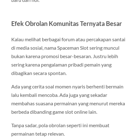
Efek Obrolan Komunitas Ternyata Besar
Kalau melihat berbagai forum atau percakapan santai
di media sosial, nama Spaceman Slot sering muncul
bukan karena promosi besar-besaran. Justru lebih
sering karena pengalaman pribadi pemain yang
dibagikan secara spontan.
Ada yang cerita soal momen nyaris berhenti bermain
lalu kembali mencoba. Ada juga yang sekadar
membahas suasana permainan yang menurut mereka
berbeda dibanding game slot online lain.
Tanpa sadar, pola obrolan seperti ini membuat
permainan tetap relevan.