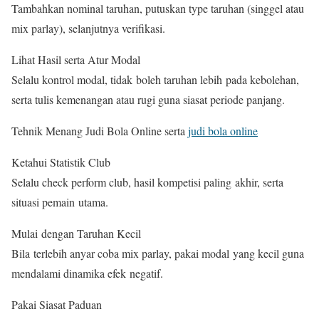
Tambahkan nominal taruhan, putuskan type taruhan (singgel atau
mix parlay), selanjutnya verifikasi.
Lihat Hasil serta Atur Modal
Selalu kontrol modal, tidak boleh taruhan lebih pada kebolehan,
serta tulis kemenangan atau rugi guna siasat periode panjang.
Tehnik Menang Judi Bola Online serta
judi bola online
Ketahui Statistik Club
Selalu check perform club, hasil kompetisi paling akhir, serta
situasi pemain utama.
Mulai dengan Taruhan Kecil
Bila terlebih anyar coba mix parlay, pakai modal yang kecil guna
mendalami dinamika efek negatif.
Pakai Siasat Paduan