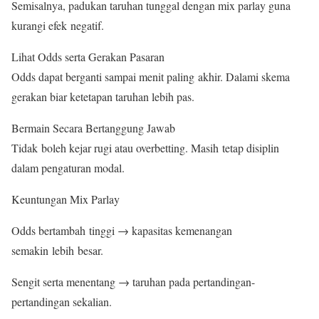
Semisalnya, padukan taruhan tunggal dengan mix parlay guna
kurangi efek negatif.
Lihat Odds serta Gerakan Pasaran
Odds dapat berganti sampai menit paling akhir. Dalami skema
gerakan biar ketetapan taruhan lebih pas.
Bermain Secara Bertanggung Jawab
Tidak boleh kejar rugi atau overbetting. Masih tetap disiplin
dalam pengaturan modal.
Keuntungan Mix Parlay
Odds bertambah tinggi → kapasitas kemenangan
semakin lebih besar.
Sengit serta menentang → taruhan pada pertandingan-
pertandingan sekalian.