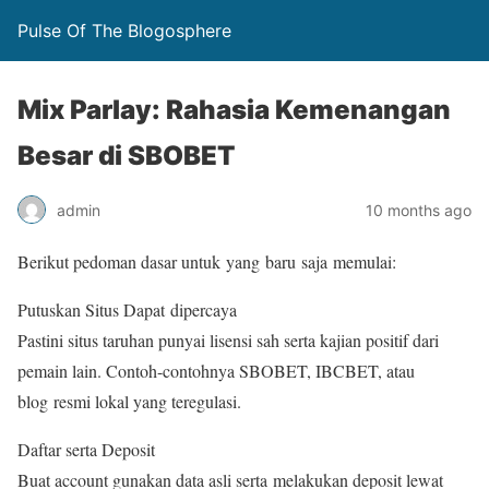
Pulse Of The Blogosphere
Mix Parlay: Rahasia Kemenangan
Besar di SBOBET
admin
10 months ago
Berikut pedoman dasar untuk yang baru saja memulai:
Putuskan Situs Dapat dipercaya
Pastini situs taruhan punyai lisensi sah serta kajian positif dari
pemain lain. Contoh-contohnya SBOBET, IBCBET, atau
blog resmi lokal yang teregulasi.
Daftar serta Deposit
Buat account gunakan data asli serta melakukan deposit lewat