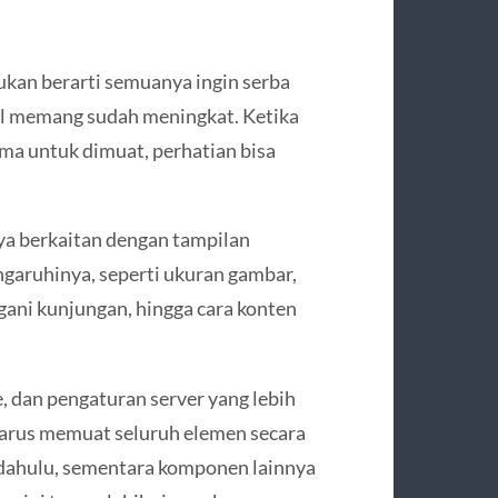
ukan berarti semuanya ingin serba
al memang sudah meningkat. Ketika
a untuk dimuat, perhatian bisa
ya berkaitan dengan tampilan
aruhinya, seperti ukuran gambar,
ni kunjungan, hingga cara konten
 dan pengaturan server yang lebih
arus memuat seluruh elemen secara
 dahulu, sementara komponen lainnya