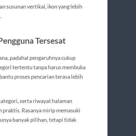
 susunan vertikal, ikon yang lebih
.
Pengguna Tersesat
hana, padahal pengaruhnya cukup
egori tertentu tanpa harus membuka
antu proses pencarian terasa lebih
tegori, serta riwayat halaman
h praktis. Rasanya mirip memasuki
punya banyak pilihan, tetapi tidak