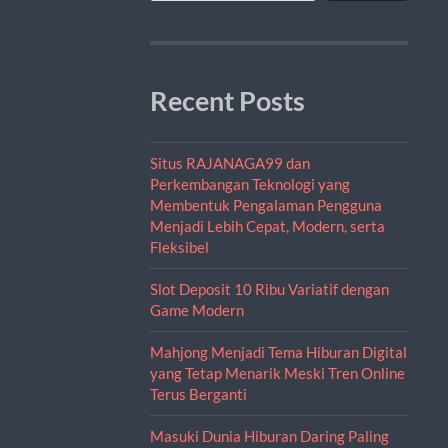
Recent Posts
Situs RAJANAGA99 dan
Perkembangan Teknologi yang
Membentuk Pengalaman Pengguna
Menjadi Lebih Cepat, Modern, serta
Fleksibel
Slot Deposit 10 Ribu Variatif dengan
Game Modern
Mahjong Menjadi Tema Hiburan Digital
yang Tetap Menarik Meski Tren Online
Terus Berganti
Masuki Dunia Hiburan Daring Paling