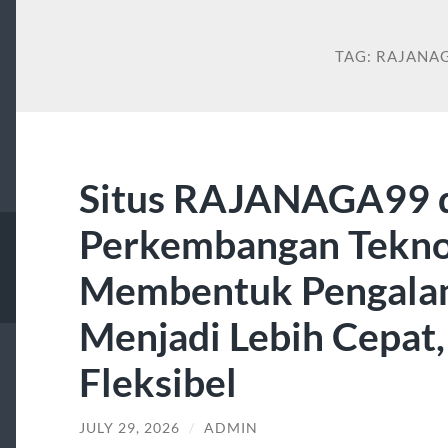
TAG:
RAJANA
Situs RAJANAGA99 
Perkembangan Tekno
Membentuk Pengala
Menjadi Lebih Cepat,
Fleksibel
JULY 29, 2026
/
ADMIN