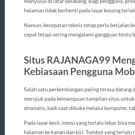
menyusul di latar belakang. Bagi pengguna, prose
halaman tidak berhenti pada layar kosong terlal
Namun, kecepatan teknis tetap perlu berjalan b
cepat tetapi sering mengalami gangguan tentu 
Situs RAJANAGA99 Mengi
Kebiasaan Pengguna Mob
Salah satu perkembangan paling terasa datang dar
merujuk pada kemampuan tampilan situs untuk 
otomatis, baik saat dibuka melalui komputer, t
Pada layar kecil, menu yang terlalu lebar bis
halaman ke kanan dan kiri. Tombol yang terlalu 