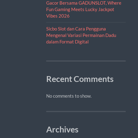
Gacor Bersama GADUNSLOT, Where
Fun Gaming Meets Lucky Jackpot
Vibes 2026
Sicbo Slot dan Cara Pengguna
Mengenal Variasi Permainan Dadu
dalam Format Digital
Recent Comments
No comments to show.
Archives