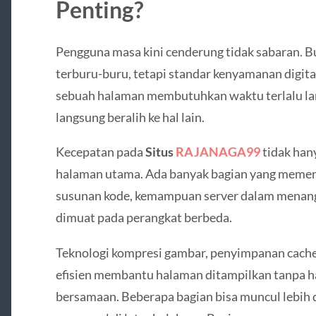
Penting?
Pengguna masa kini cenderung tidak sabaran. B
terburu-buru, tetapi standar kenyamanan digit
sebuah halaman membutuhkan waktu terlalu lam
langsung beralih ke hal lain.
Kecepatan pada
Situs
RAJANAGA99
tidak han
halaman utama. Ada banyak bagian yang memeng
susunan kode, kemampuan server dalam menanga
dimuat pada perangkat berbeda.
Teknologi kompresi gambar, penyimpanan cache,
efisien membantu halaman ditampilkan tanpa h
bersamaan. Beberapa bagian bisa muncul lebih