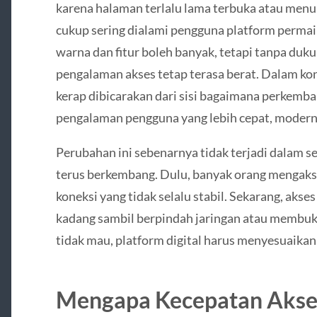
karena halaman terlalu lama terbuka atau menu
cukup sering dialami pengguna platform permai
warna dan fitur boleh banyak, tetapi tanpa duku
pengalaman akses tetap terasa berat. Dalam ko
kerap dibicarakan dari sisi bagaimana perkemb
pengalaman pengguna yang lebih cepat, modern, 
Perubahan ini sebenarnya tidak terjadi dalam 
terus berkembang. Dulu, banyak orang mengaks
koneksi yang tidak selalu stabil. Sekarang, akses
kadang sambil berpindah jaringan atau membuka
tidak mau, platform digital harus menyesuaikan 
Mengapa Kecepatan Akse