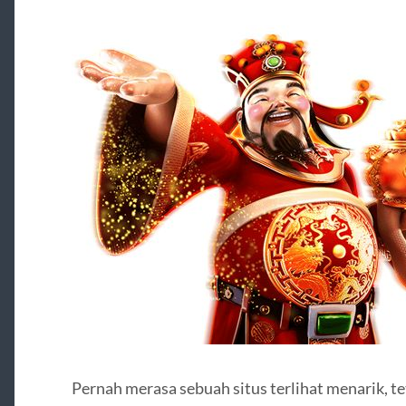
Pernah merasa sebuah situs terlihat menarik, t