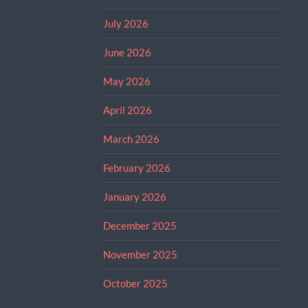
July 2026
June 2026
May 2026
April 2026
March 2026
February 2026
January 2026
December 2025
November 2025
October 2025