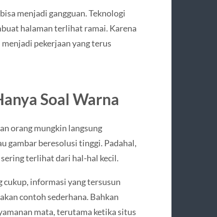
ga bisa menjadi gangguan. Teknologi
at halaman terlihat ramai. Karena
 menjadi pekerjaan yang terus
Hanya Soal Warna
ian orang mungkin langsung
u gambar beresolusi tinggi. Padahal,
ing terlihat dari hal-hal kecil.
g cukup, informasi yang tersusun
pakan contoh sederhana. Bahkan
amanan mata, terutama ketika situs