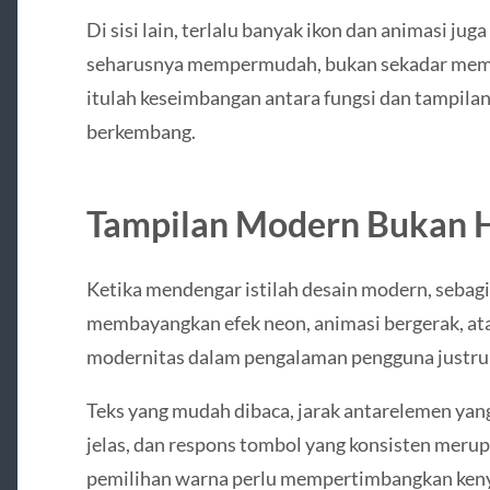
Di sisi lain, terlalu banyak ikon dan animasi ju
seharusnya mempermudah, bukan sekadar membu
itulah keseimbangan antara fungsi dan tampilan
berkembang.
Tampilan Modern Bukan 
Ketika mendengar istilah desain modern, sebag
membayangkan efek neon, animasi bergerak, ata
modernitas dalam pengalaman pengguna justru ser
Teks yang mudah dibaca, jarak antarelemen yan
jelas, dan respons tombol yang konsisten meru
pemilihan warna perlu mempertimbangkan keny