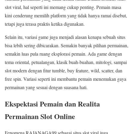
slot viral, hal seperti ini memang cukup penting. Pemain masa
kini cenderung memilih platform yang tidak hanya ramai disebut,
tetapi juga terasa praktis ketika digunakan.
Selain itu, variasi game juga menjadi alasan kenapa sebuah situs
bisa lebih sering dibicarakan. Semakin banyak pilihan permainan,
semakin luas pula ruang eksplorasi pemain. Ada game dengan
tema oriental, petualangan, klasik buah-buahan, mitologi, sampai
slot modern dengan fitur tumble, buy feature, wild, scatter, dan
free spin. Variasi seperti ini membantu pemain menemukan gaya
permainan yang sesuai dengan suasana hati.
Ekspektasi Pemain dan Realita
Permainan Slot Online
Fenomena RAJANAGA99 sebagai situs slot viral juga