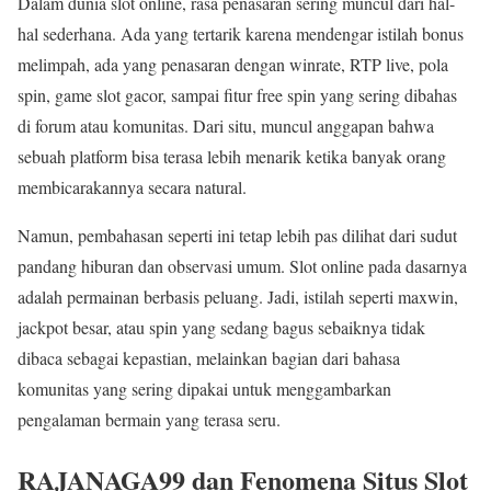
Dalam dunia slot online, rasa penasaran sering muncul dari hal-
hal sederhana. Ada yang tertarik karena mendengar istilah bonus
melimpah, ada yang penasaran dengan winrate, RTP live, pola
spin, game slot gacor, sampai fitur free spin yang sering dibahas
di forum atau komunitas. Dari situ, muncul anggapan bahwa
sebuah platform bisa terasa lebih menarik ketika banyak orang
membicarakannya secara natural.
Namun, pembahasan seperti ini tetap lebih pas dilihat dari sudut
pandang hiburan dan observasi umum. Slot online pada dasarnya
adalah permainan berbasis peluang. Jadi, istilah seperti maxwin,
jackpot besar, atau spin yang sedang bagus sebaiknya tidak
dibaca sebagai kepastian, melainkan bagian dari bahasa
komunitas yang sering dipakai untuk menggambarkan
pengalaman bermain yang terasa seru.
RAJANAGA99 dan Fenomena Situs Slot