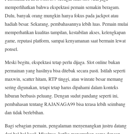
memperlihatkan bahwa ekspektasi pemain semakin beragam.
Dulu, banyak orang mungkin hanya fokus pada jackpot atau
hadiah besar. Sekarang, pembahasannya lebih luas. Pemain mulai
memperhatikan kualitas tampilan, kestabilan akses, kelengkapan
game, reputasi platform, sampai kenyamanan saat bermain lewat
ponsel.
Meski begitu, ekspektasi tetap perlu dijaga. Slot online bukan
permainan yang hasilnya bisa ditebak secara pasti. Istilah seperti
maxwin, scatter hitam, RTP tinggi, atau winrate besar memang
sering digunakan, tetapi tetap harus dipahami dalam konteks
hiburan berbasis peluang. Dengan sudut pandang seperti ini,
pembahasan tentang RAJANAGA99 bisa terasa lebih seimbang
dan tidak berlebihan.
Bagi sebagian pemain, pengalaman menyenangkan justru datang
dari hal-hal kecil. Misalnya, ketika menemukan game dengan