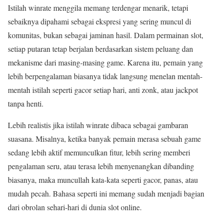
Istilah winrate menggila memang terdengar menarik, tetapi
sebaiknya dipahami sebagai ekspresi yang sering muncul di
komunitas, bukan sebagai jaminan hasil. Dalam permainan slot,
setiap putaran tetap berjalan berdasarkan sistem peluang dan
mekanisme dari masing-masing game. Karena itu, pemain yang
lebih berpengalaman biasanya tidak langsung menelan mentah-
mentah istilah seperti gacor setiap hari, anti zonk, atau jackpot
tanpa henti.
Lebih realistis jika istilah winrate dibaca sebagai gambaran
suasana. Misalnya, ketika banyak pemain merasa sebuah game
sedang lebih aktif memunculkan fitur, lebih sering memberi
pengalaman seru, atau terasa lebih menyenangkan dibanding
biasanya, maka muncullah kata-kata seperti gacor, panas, atau
mudah pecah. Bahasa seperti ini memang sudah menjadi bagian
dari obrolan sehari-hari di dunia slot online.