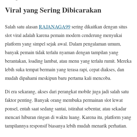
Viral yang Sering Dibicarakan
Salah satu alasan
RAJANAGA99
sering dikaitkan dengan situs
slot viral adalah karena pemain modern cenderung menyukai
platform yang simpel sejak awal. Dalam pengalaman umum,
banyak pemain tidak terlalu nyaman dengan tampilan yang
berantakan, loading lambat, atau menu yang terlalu rumit. Mereka
lebih suka tempat bermain yang terasa rapi, cepat diakses, dan
mudah dipahami meskipun baru pertama kali mencoba.
Di era sekarang, akses dari perangkat mobile juga jadi salah satu
faktor penting. Banyak orang membuka permainan slot lewat
ponsel, entah saat sedang santai, istirahat sebentar, atau sekadar
mencari hiburan ringan di waktu luang. Karena itu, platform yang
tampilannya responsif biasanya lebih mudah menarik perhatian.