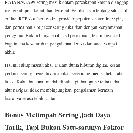
RAJANAGA99 sering masuk dalam percakapan karena dianggap
mengikuti pola kebutuhan tersebut. Pembahasan tentang situs slot
online, RTP slot, bonus slot, provider populer, scatter, free spin,
dan permainan slot gacor sering dikaitkan dengan kenyamanan
pengguna. Bukan hanya soal hasil permainan, tetapi juga soal
bagaimana keseluruhan pengalaman terasa dari awal sampai
akhir.
Hal ini cukup masuk akal. Dalam dunia hiburan digital, kesan
pertama sering menentukan apakah seseorang merasa betah atau
tidak. Kalau halaman mudah dibuka, pilihan game tertata, dan
alur navigasi tidak membingungkan, pengalaman bermain
biasanya terasa lebih santai.
Bonus Melimpah Sering Jadi Daya
Tarik, Tapi Bukan Satu-satunya Faktor