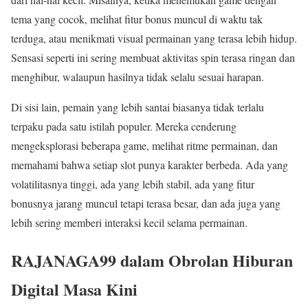
tema yang cocok, melihat fitur bonus muncul di waktu tak
terduga, atau menikmati visual permainan yang terasa lebih hidup.
Sensasi seperti ini sering membuat aktivitas spin terasa ringan dan
menghibur, walaupun hasilnya tidak selalu sesuai harapan.
Di sisi lain, pemain yang lebih santai biasanya tidak terlalu
terpaku pada satu istilah populer. Mereka cenderung
mengeksplorasi beberapa game, melihat ritme permainan, dan
memahami bahwa setiap slot punya karakter berbeda. Ada yang
volatilitasnya tinggi, ada yang lebih stabil, ada yang fitur
bonusnya jarang muncul tetapi terasa besar, dan ada juga yang
lebih sering memberi interaksi kecil selama permainan.
RAJANAGA99 dalam Obrolan Hiburan
Digital Masa Kini